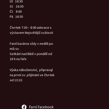
Út 16:30
St 16:30
Čt 8:00
Pá 16:30
Čtvrtek 7:30 – 8:00 adorace s
výstavem Nejsvětější svátosti
Farní kavárna vždy v neděli po
mši sv.
Setkání nad Biblí v pondělí od
18 h na faře
Výuka náboženství, připravují
na první sv. přijímání ve čtvrtek
od 13:10.
Farní facebook