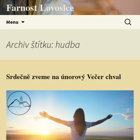
Přejít
Farnost Lovosice
k
obsahu
Vyhledá
Menu
webu
Archiv štítku: hudba
Srdečně zveme na únorový Večer chval