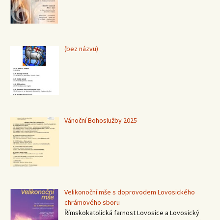
Příspěvek
(bez názvu)
15367
Vánoční Bohoslužby 2025
Velikonoční mše s doprovodem Lovosického
chrámového sboru
Římskokatolická farnost Lovosice a Lovosický