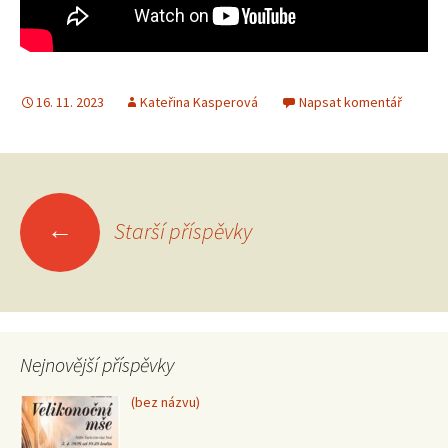
16. 11. 2023
Kateřina Kasperová
Napsat komentář
Navigace
←
Starší příspěvky
pro
příspěvky
Nejnovější příspěvky
Příspěvek
(bez názvu)
15370