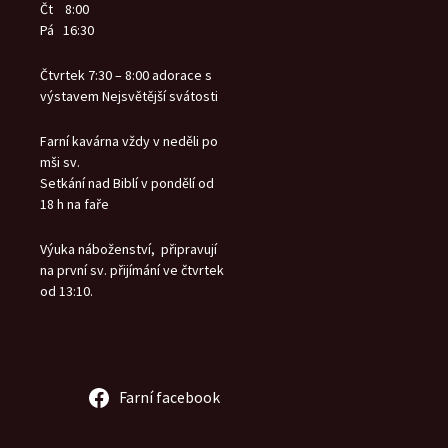
Čt 8:00
Pá 16:30
Čtvrtek 7:30 – 8:00 adorace s
výstavem Nejsvětější svátosti
Farní kavárna vždy v neděli po
mši sv.
Setkání nad Biblí v pondělí od
18 h na faře
Výuka náboženství, připravují
na první sv. přijímání ve čtvrtek
od 13:10.
Farní facebook