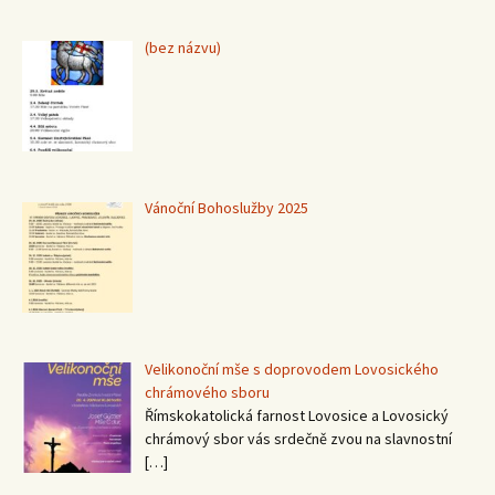
Příspěvek
(bez názvu)
15367
Vánoční Bohoslužby 2025
Velikonoční mše s doprovodem Lovosického
chrámového sboru
Římskokatolická farnost Lovosice a Lovosický
chrámový sbor vás srdečně zvou na slavnostní
[…]