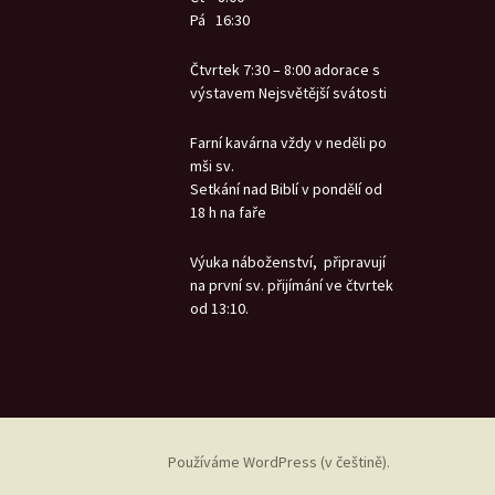
3.4.2015
Pá 16:30
Vánoční a pová
období – Lovos
Sulejovice, Luk
Žehnání plodů 
Čtvrtek 7:30 – 8:00 adorace s
Milešov
slavnostní vyzv
zrestaurované
výstavem Nejsvětější svátosti
Sulejovicích 20.
Velikonoční ned
Liběšice křest
Farní kavárna vždy v neděli po
Zelený čtvrtek
mši sv.
Chrismatis – Ka
Velikonoční ned
Štěpána v Litom
Setkání nad Biblí v pondělí od
Lovosicích
2.4.2015
18 h na faře
Velikonoční pon
Zmyrtvýchvstán
Výuka náboženství, připravují
Sulejovicích
Lovosicích a Ve
na první sv. přijímání ve čtvrtek
pondělí v Sulejo
od 13:10.
Velká sobota
Velký čtvrtek
Velký pátek
Používáme WordPress (v češtině).