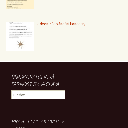
Adventní a vánoční koncerty
ŘÍMSKOKATOLICKÁ
FARNOST SV. VÁCLAVA
Vyhledávání
PRAVIDELNÉ AKTIVITY V