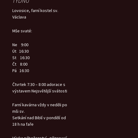
TÝDNU
Lovosice, farní kostel sv.
Václava
Mše svaté:
Ne 9:00
Út 16:30
St 16:30
Čt 8:00
Pá 16:30
Čtvrtek 7:30 – 8:00 adorace s
výstavem Nejsvětější svátosti
Farní kavárna vždy v neděli po
mši sv.
Setkání nad Biblí v pondělí od
18 h na faře