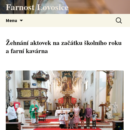
Přejít
Farnost Lovosice
k
obsahu
Vyhledá
Menu
webu
Žehnání aktovek na začátku školního roku
a farní kavárna