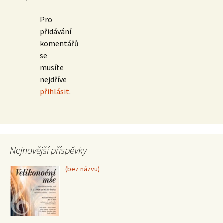
Pro
přidávání
komentářů
se
musíte
nejdříve
přihlásit
.
Nejnovější příspěvky
Příspěvek
(bez názvu)
15370