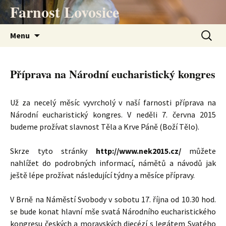
Přejít
Farnost Lovosice
k
obsahu
Vyhledá
Menu
webu
Příprava na Národní eucharistický kongres
Už za necelý měsíc vyvrcholý v naší farnosti příprava na
Národní eucharistický kongres. V neděli 7. června 2015
budeme prožívat slavnost Těla a Krve Páně (Boží Tělo).
Skrze tyto stránky
http://www.nek2015.cz/
můžete
nahlížet do podrobných informací, námětů a návodů jak
ještě lépe prožívat následující týdny a měsíce přípravy.
V Brně na Náměstí Svobody v sobotu 17. října od 10.30 hod.
se bude konat hlavní mše svatá Národního eucharistického
kongresu českých a moravských diecézí s legátem Svatého