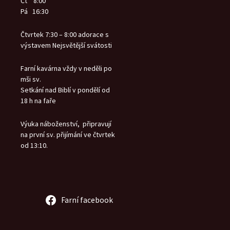
Čt 8:00
Pá 16:30
Čtvrtek 7:30 – 8:00 adorace s
výstavem Nejsvětější svátosti
Farní kavárna vždy v neděli po
mši sv.
Setkání nad Biblí v pondělí od
18 h na faře
Výuka náboženství, připravují
na první sv. přijímání ve čtvrtek
od 13:10.
Farní facebook