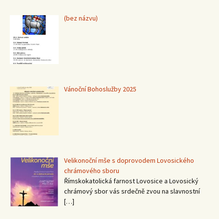
Příspěvek
(bez názvu)
15367
Vánoční Bohoslužby 2025
Velikonoční mše s doprovodem Lovosického
chrámového sboru
Římskokatolická farnost Lovosice a Lovosický
chrámový sbor vás srdečně zvou na slavnostní
[…]