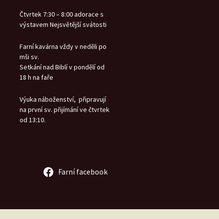
Čtvrtek 7:30 – 8:00 adorace s
výstavem Nejsvětější svátosti
Farní kavárna vždy v neděli po
mši sv.
Setkání nad Biblí v pondělí od
18 h na faře
Výuka náboženství, připravují
na první sv. přijímání ve čtvrtek
od 13:10.
Farní facebook