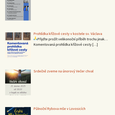
Prohlídka křížové cesty v kostele sv. Václava
Přijďte prožít velikonoční příběh trochu jinak…
Komentovaná prohlídka křížové cesty
[…]
Srdečně zveme na únorový Večer chval
Půlnoční Rybova mše v Lovosicích