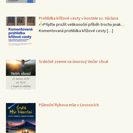
Prohlídka křížové cesty v kostele sv. Václava
Přijďte prožít velikonoční příběh trochu jinak…
Komentovaná prohlídka křížové cesty
[…]
Srdečně zveme na únorový Večer chval
Půlnoční Rybova mše v Lovosicích