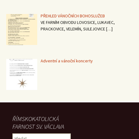
PŘEHLED VÁNOČNÍCH BOHOSLUŽEB
VE FARNÍM OBVODU LOVOSICE, LUKAVEC,
PRACKOVICE, VELEMÍN, SULEJOVICE
[…]
Adventní a vánoční koncerty
ŘÍMSKOKATOLICKÁ
FARNOST SV. VÁCLAVA
Vyhledávání