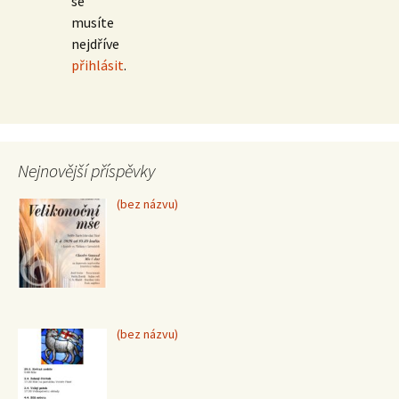
se
musíte
nejdříve
přihlásit
.
Nejnovější příspěvky
Příspěvek
(bez názvu)
15370
Příspěvek
(bez názvu)
15367