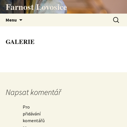
Přejít
Farnost Lovosice
k
obsahu
Vyhledá
Menu
webu
GALERIE
Napsat komentář
Pro
přidávání
komentářů