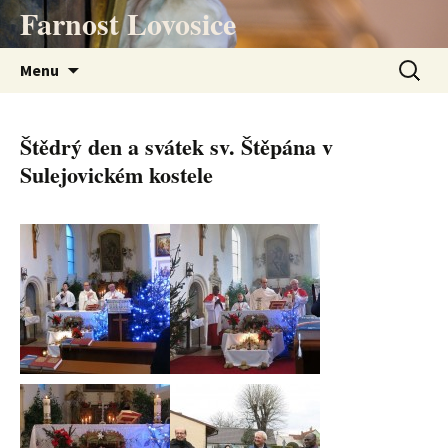
Přejít
Farnost Lovosice
k
obsahu
Vyhledá
Menu
webu
Štědrý den a svátek sv. Štěpána v
Sulejovickém kostele