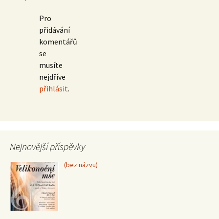
Pro
přidávání
komentářů
se
musíte
nejdříve
přihlásit
.
Nejnovější příspěvky
Příspěvek
(bez názvu)
15370