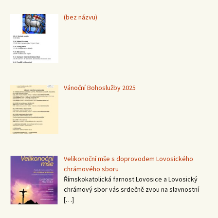
Příspěvek
(bez názvu)
15367
Vánoční Bohoslužby 2025
Velikonoční mše s doprovodem Lovosického
chrámového sboru
Římskokatolická farnost Lovosice a Lovosický
chrámový sbor vás srdečně zvou na slavnostní
[…]