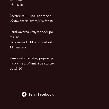
Pá 16:30
Čtvrtek 7:30 – 8:00 adorace s
výstavem Nejsvětější svátosti
Farní kavárna vždy v neděli po
mši sv.
Setkání nad Biblí v pondělí od
18 h na faře
Výuka náboženství, připravují
na první sv. přijímání ve čtvrtek
od 13:10.
Farní facebook