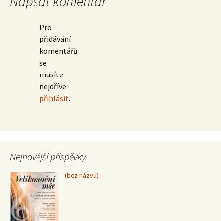
Napsat komentář
Pro
přidávání
komentářů
se
musíte
nejdříve
přihlásit
.
Nejnovější příspěvky
Příspěvek
(bez názvu)
15370