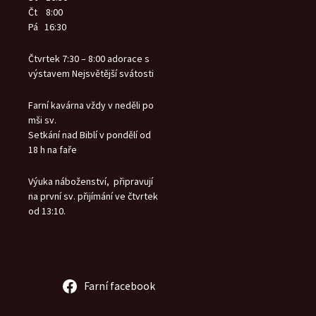
Čt 8:00
Pá 16:30
Čtvrtek 7:30 – 8:00 adorace s
výstavem Nejsvětější svátosti
Farní kavárna vždy v neděli po
mši sv.
Setkání nad Biblí v pondělí od
18 h na faře
Výuka náboženství, připravují
na první sv. přijímání ve čtvrtek
od 13:10.
Farní facebook