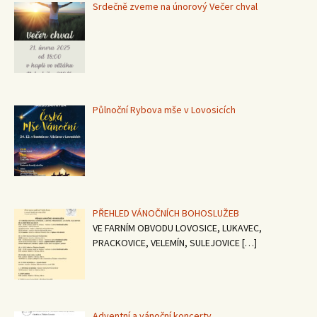
Srdečně zveme na únorový Večer chval
Půlnoční Rybova mše v Lovosicích
PŘEHLED VÁNOČNÍCH BOHOSLUŽEB
VE FARNÍM OBVODU LOVOSICE, LUKAVEC,
PRACKOVICE, VELEMÍN, SULEJOVICE
[…]
Adventní a vánoční koncerty