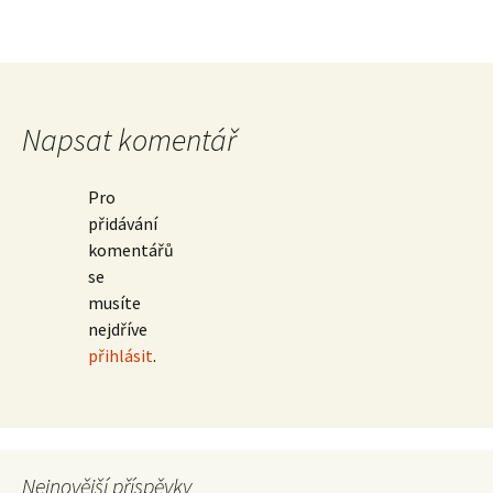
Napsat komentář
Pro
přidávání
komentářů
se
musíte
nejdříve
přihlásit
.
Nejnovější příspěvky