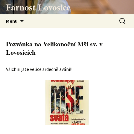
Přejít
Farnost Lovosice
k
obsahu
Vyhledá
Menu
webu
Pozvánka na Velikonoční Mši sv. v
Lovosicích
Všichni jste velice srdečně zváni!!!