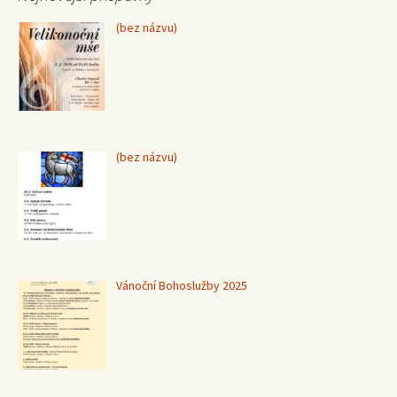
Příspěvek
(bez názvu)
15370
Příspěvek
(bez názvu)
15367
Vánoční Bohoslužby 2025