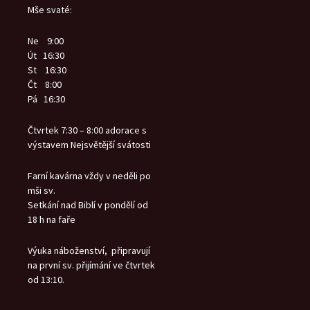
Mše svaté:
Ne 9:00
Út 16:30
St 16:30
Čt 8:00
Pá 16:30
Čtvrtek 7:30 – 8:00 adorace s
výstavem Nejsvětější svátosti
Farní kavárna vždy v neděli po
mši sv.
Setkání nad Biblí v pondělí od
18 h na faře
Výuka náboženství, připravují
na první sv. přijímání ve čtvrtek
od 13:10.