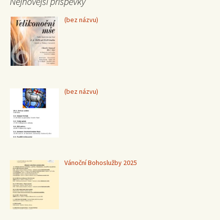
Nejnovější příspěvky
Příspěvek
(bez názvu)
15370
Příspěvek
(bez názvu)
15367
Vánoční Bohoslužby 2025