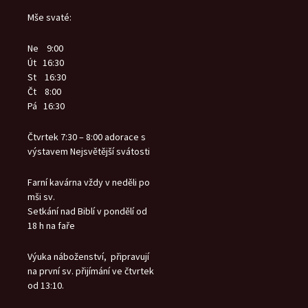
Mše svaté:
Ne 9:00
Út 16:30
St 16:30
Čt 8:00
Pá 16:30
Čtvrtek 7:30 – 8:00 adorace s
výstavem Nejsvětější svátosti
Farní kavárna vždy v neděli po
mši sv.
Setkání nad Biblí v pondělí od
18 h na faře
Výuka náboženství, připravují
na první sv. přijímání ve čtvrtek
od 13:10.