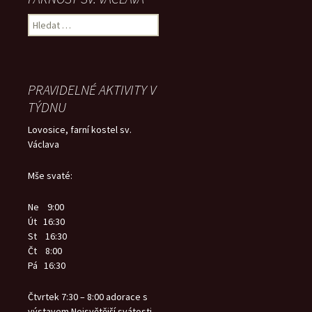
Vyhledávání
PRAVIDELNÉ AKTIVITY V
TÝDNU
Lovosice, farní kostel sv.
Václava
Mše svaté:
Ne 9:00
Út 16:30
St 16:30
Čt 8:00
Pá 16:30
Čtvrtek 7:30 – 8:00 adorace s
výstavem Nejsvětější svátosti