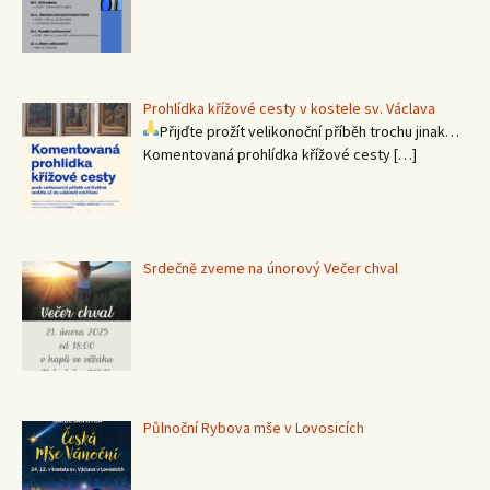
Prohlídka křížové cesty v kostele sv. Václava
Přijďte prožít velikonoční příběh trochu jinak…
Komentovaná prohlídka křížové cesty
[…]
Srdečně zveme na únorový Večer chval
Půlnoční Rybova mše v Lovosicích