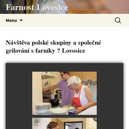
Přejít
Farnost Lovosice
k
obsahu
Vyhledá
Menu
webu
Návštěva polské skupiny a společné
grilování s farníky ? Lovosice