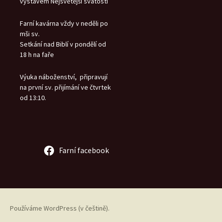
výstavem Nejsvětější svátosti
Farní kavárna vždy v neděli po
mši sv.
Setkání nad Biblí v pondělí od
18 h na faře
Výuka náboženství, připravují
na první sv. přijímání ve čtvrtek
od 13:10.
Farní facebook
Používáme WordPress (v češtině).