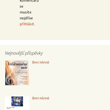
komentářů
se
musíte
nejdříve
přihlásit
.
Nejnovější příspěvky
Příspěvek
(bez názvu)
15370
Příspěvek
(bez názvu)
15367