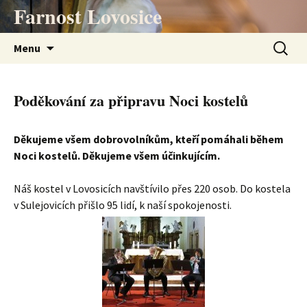
Přejít
Farnost Lovosice
k
obsahu
Vyhledá
Menu
webu
Poděkování za připravu Noci kostelů
Děkujeme všem dobrovolníkům, kteří pomáhali během
Noci kostelů. Děkujeme všem účinkujícím.
Náš kostel v Lovosicích navštívilo přes 220 osob. Do kostela
v Sulejovicích přišlo 95 lidí, k naší spokojenosti.