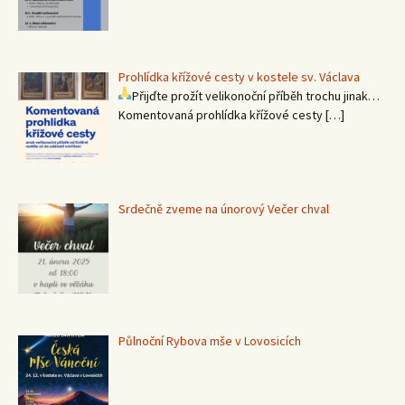
Prohlídka křížové cesty v kostele sv. Václava
Přijďte prožít velikonoční příběh trochu jinak…
Komentovaná prohlídka křížové cesty
[…]
Srdečně zveme na únorový Večer chval
Půlnoční Rybova mše v Lovosicích