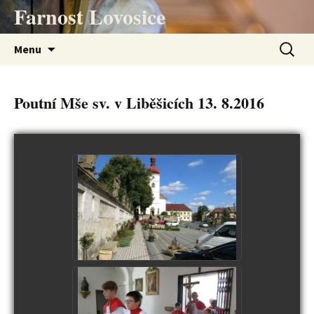
Přejít
Farnost Lovosice
k
obsahu
Vyhledá
Menu
webu
Poutní Mše sv. v Liběšicích 13. 8.2016