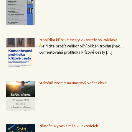
Prohlídka křížové cesty v kostele sv. Václava
Přijďte prožít velikonoční příběh trochu jinak…
Komentovaná prohlídka křížové cesty
[…]
Srdečně zveme na únorový Večer chval
Půlnoční Rybova mše v Lovosicích