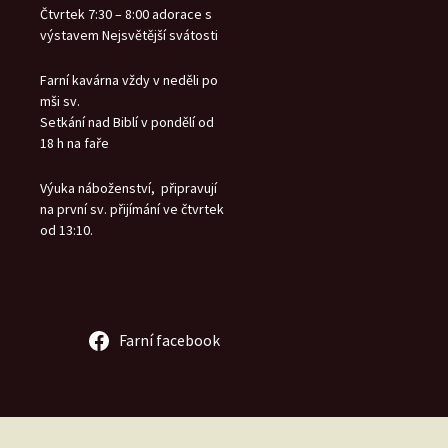
Čtvrtek 7:30 – 8:00 adorace s
výstavem Nejsvětější svátosti
Farní kavárna vždy v neděli po
mši sv.
Setkání nad Biblí v pondělí od
18 h na faře
Výuka náboženství, připravují
na první sv. přijímání ve čtvrtek
od 13:10.
Farní facebook