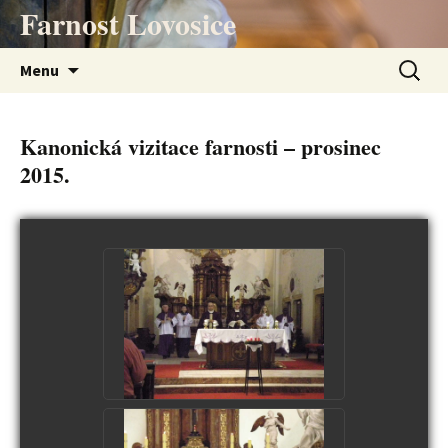
Přejít
Farnost Lovosice
k
obsahu
Vyhledá
Menu
webu
Kanonická vizitace farnosti – prosinec
2015.