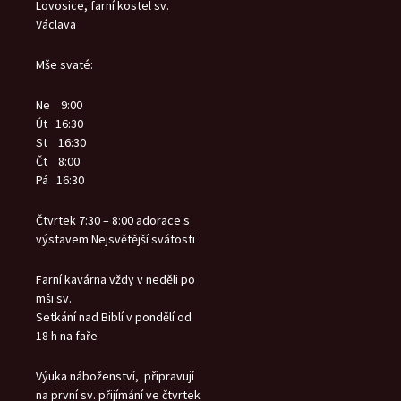
Lovosice, farní kostel sv.
Václava
Mše svaté:
Ne 9:00
Út 16:30
St 16:30
Čt 8:00
Pá 16:30
Čtvrtek 7:30 – 8:00 adorace s
výstavem Nejsvětější svátosti
Farní kavárna vždy v neděli po
mši sv.
Setkání nad Biblí v pondělí od
18 h na faře
Výuka náboženství, připravují
na první sv. přijímání ve čtvrtek