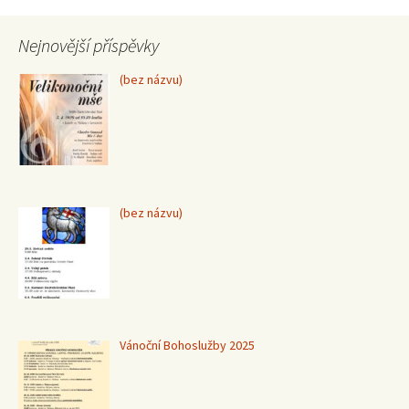
Nejnovější příspěvky
Příspěvek
(bez názvu)
15370
Příspěvek
(bez názvu)
15367
Vánoční Bohoslužby 2025