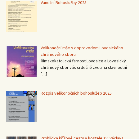
Vánoční Bohoslužby 2025
Velikonoční mše s doprovodem Lovosického
chrámového sboru
Římskokatolická farnost Lovosice a Lovosický
chrámový sbor vás srdečně zvou na slavnostní
[…]
Rozpis velikonočních bohoslužeb 2025
Prohlídka křížové cesty v kostele sv. Václava