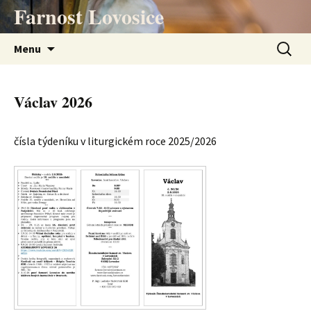
Přejít
Farnost Lovosice
k
obsahu
Vyhledá
Menu
webu
Václav 2026
čísla týdeníku v liturgickém roce 2025/2026