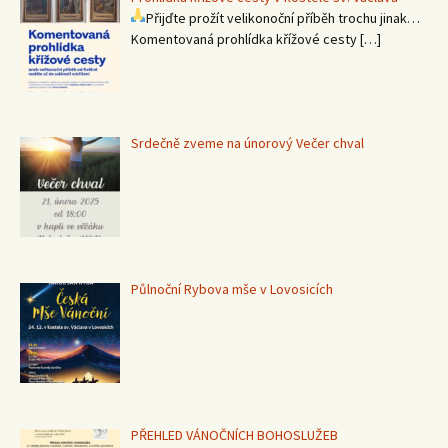
Přijďte prožít velikonoční příběh trochu jinak…
Komentovaná prohlídka křížové cesty
[…]
Srdečně zveme na únorový Večer chval
Půlnoční Rybova mše v Lovosicích
PŘEHLED VÁNOČNÍCH BOHOSLUŽEB