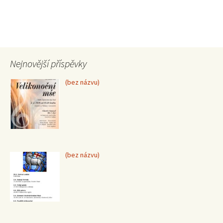
Václav 01.26
Nejnovější příspěvky
Příspěvek
(bez názvu)
15370
Příspěvek
(bez názvu)
15367