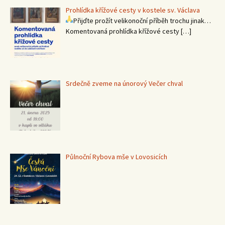
Prohlídka křížové cesty v kostele sv. Václava
Přijďte prožít velikonoční příběh trochu jinak…
Komentovaná prohlídka křížové cesty
[…]
Srdečně zveme na únorový Večer chval
Půlnoční Rybova mše v Lovosicích