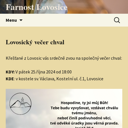
Přejít
Farnost Lovosice
k
obsahu
Vyhledá
Menu
webu
Lovosický večer chval
Křešťané z Lovosic vás srdečně zvou na společný večer chval:
KDY:
V pátek 25.října 2024 od 18:00
KDE
: v kostele sv. Václava, Kostelní ul. č.1, Lovosice