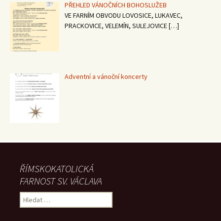
PŘEHLED VÁNOČNÍCH BOHOSLUŽEB
VE FARNÍM OBVODU LOVOSICE, LUKAVEC,
PRACKOVICE, VELEMÍN, SULEJOVICE
[…]
Adventní a vánoční koncerty
ŘÍMSKOKATOLICKÁ
FARNOST SV. VÁCLAVA
Vyhledávání