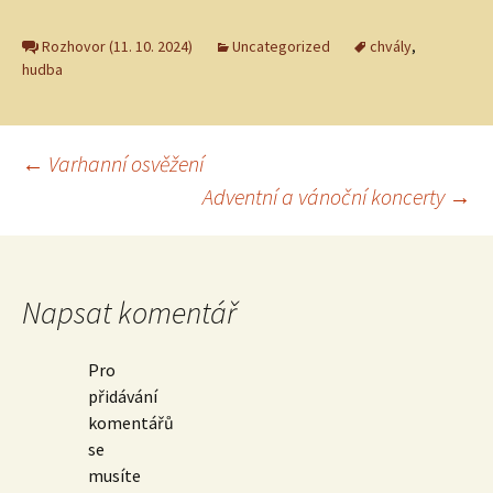
Rozhovor (11. 10. 2024)
Uncategorized
chvály
,
hudba
Navigace
←
Varhanní osvěžení
Adventní a vánoční koncerty
→
pro
příspěvky
Napsat komentář
Pro
přidávání
komentářů
se
musíte