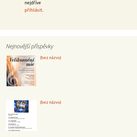
nejdříve
přihlásit
.
Nejnovější příspěvky
Příspěvek
(bez názvu)
15370
Příspěvek
(bez názvu)
15367