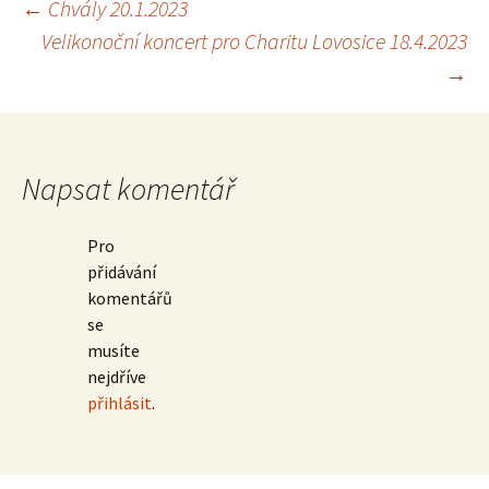
Navigace
←
Chvály 20.1.2023
Velikonoční koncert pro Charitu Lovosice 18.4.2023
pro
→
příspěvky
Napsat komentář
Pro
přidávání
komentářů
se
musíte
nejdříve
přihlásit
.