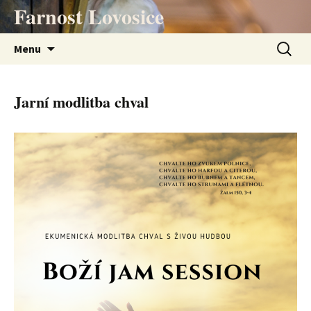
Přejít
Farnost Lovosice
k
obsahu
Vyhledá
Menu
webu
Jarní modlitba chval