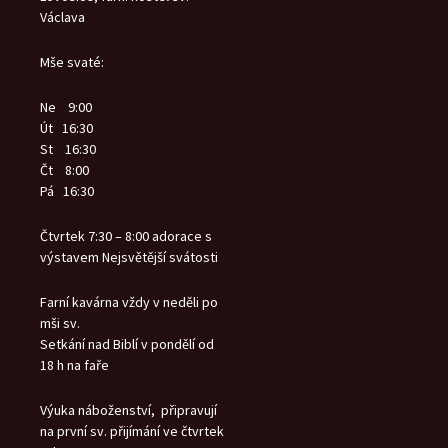
Václava
Mše svaté:
Ne 9:00
Út 16:30
St 16:30
Čt 8:00
Pá 16:30
Čtvrtek 7:30 – 8:00 adorace s
výstavem Nejsvětější svátosti
Farní kavárna vždy v neděli po
mši sv.
Setkání nad Biblí v pondělí od
18 h na faře
Výuka náboženství, připravují
na první sv. přijímání ve čtvrtek